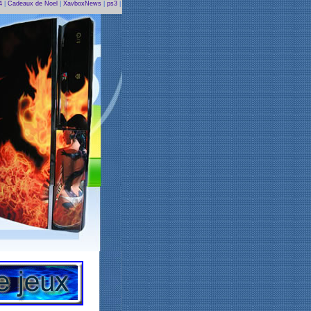
4
|
Cadeaux de Noel
|
XavboxNews
|
ps3
|