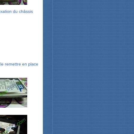
ixation du châssis
le remettre en place