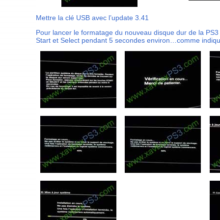
Mettre la clé USB avec l’update 3.41
Pour lancer le formatage du nouveau disque dur de la PS3
Start et Select pendant 5 secondes environ…comme indiqu