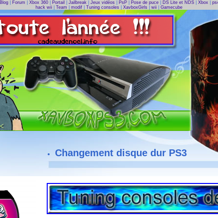
Blog
|
Forum
|
Xbox 360
|
Portail
|
Jailbreak
|
Jeux vidéos
|
PsP
|
Pose de puce
|
DS Lite et NDS
|
Xbox
|
ps
hack wii
|
Team
|
modif
|
Tuning consoles
|
XavboxGirls
|
wii
|
Gamecube
Changement disque dur PS3