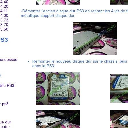
4.40
4.20
4.11
-Démonter l’ancien disque dur PS3 en retirant les 4 vis de f
4.00
métallique support disque dur.
3.73
3.70
3.50
PS3
e dessus
Remonter le nouveau disque dur sur le châssis, puis 
dans la PS3.
s
ille PS3
r ps3
ue dur
ue dur