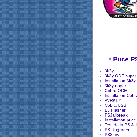
*
Puce P
3k3y
3k3y ODE super 
Installation 3k3y
3k3y ripper
Cobra ODE
Installation Cob
AVRKEY
Cobra USB
E3 Flasher
PSJailbreak
Installation puce
Test de la PS Ja
PS Upgrader
PS3key