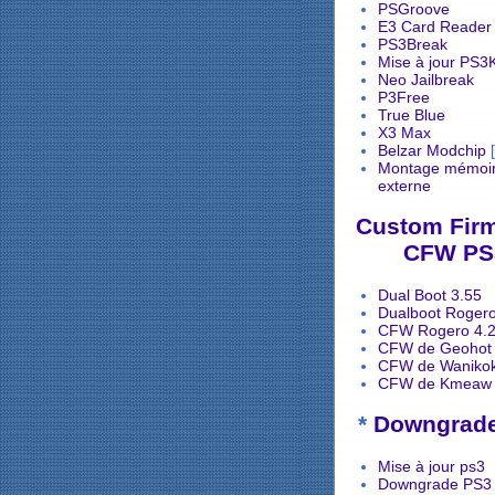
PSGroove
E3 Card Reader
PS3Break
Mise à jour PS3
Neo Jailbreak
P3Free
True Blue
X3 Max
Belzar Modchip
[
Montage mémoir
externe
Custom Fir
CFW PS
Dual Boot 3.55
Dualboot Rogero
CFW Rogero 4.
CFW de Geohot
CFW de Waniko
CFW de Kmeaw
*
Downgrad
Mise à jour ps3
Downgrade PS3