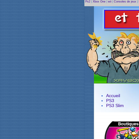
Ps2
|
Xbox One
|
wii
|
Consoles de jeux
|
Accueil
PS3
PS3 Slim