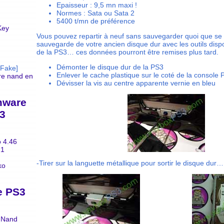
Epaisseur : 9,5 mn maxi !
Normes : Sata ou Sata 2
5400 t/mn de préférence
Key
Vous pouvez repartir à neuf sans sauvegarder quoi que se s
sauvegarde de votre ancien disque dur avec les outils disp
de la PS3… ces données pourront être remises plus tard.
Démonter le disque dur de la PS3
Fake]
Enlever le cache plastique sur le coté de la console 
e nand en
Dévisser la vis au centre apparente vernie en bleu
mware
3
 4.46
21
-Tirer sur la languette métallique pour sortir le disque dur…
ko
e PS3
 Nand