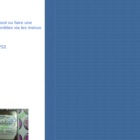
oit ou faire une
onibles via les menus
PS3.