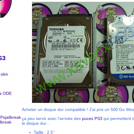
S3
slim
ra ODE
Acheter un disque dur compatible ! J’ai pris un 500 Go West
 Psjailbreak
ça peu servir avec l’arrivée des
puces PS3
qui permettent d
ilbreak
le disque dur…
Taille : 2,5’’