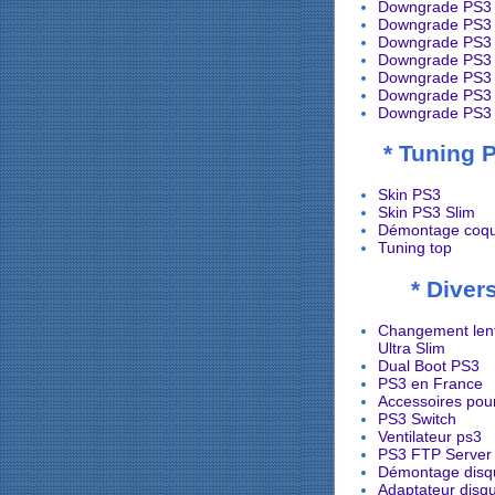
Downgrade PS3 
Downgrade PS3 
Downgrade PS3 
Downgrade PS3 
Downgrade PS3 
Downgrade PS3 
Downgrade PS3 
* Tuning 
Skin PS3
Skin PS3 Slim
Démontage coqu
Tuning top
* Diver
Changement lent
Ultra Slim
Dual Boot PS3
PS3 en France
Accessoires pou
PS3 Switch
Ventilateur ps3
PS3 FTP Server
Démontage disq
Adaptateur disq