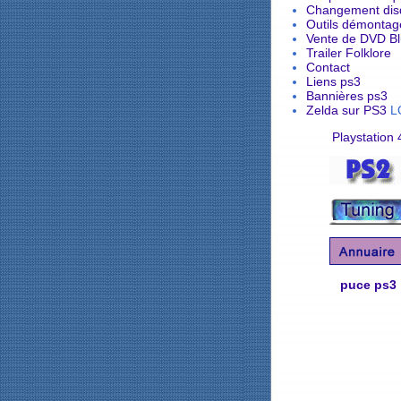
Changement dis
Outils démonta
Vente de DVD B
Trailer Folklore
Contact
Liens ps3
Bannières ps3
Zelda sur PS3
L
Playstation 
puce ps3