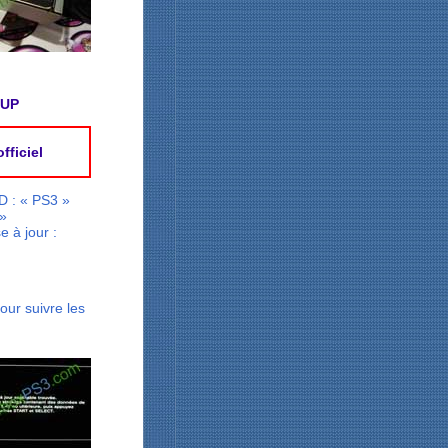
PUP
ficiel
D : « PS3 »
 »
e à jour :
our suivre les