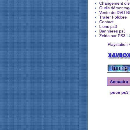
Changement dis
Outils démonta
Vente de DVD B
Trailer Folklore
Contact
Liens ps3
Bannières ps3
Zelda sur PS3
L
Playstation 
puce ps3