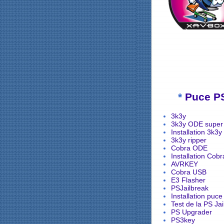
*
Puce P
3k3y
3k3y ODE super 
Installation 3k3y
3k3y ripper
Cobra ODE
Installation Cob
AVRKEY
Cobra USB
E3 Flasher
PSJailbreak
Installation puce
Test de la PS Ja
PS Upgrader
PS3key