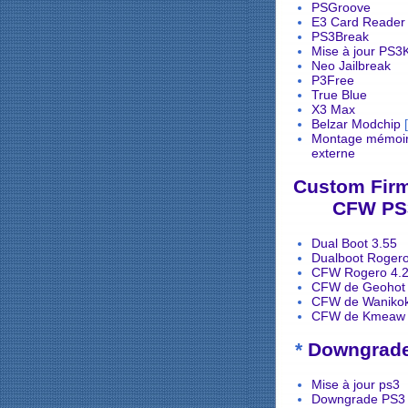
PSGroove
E3 Card Reader
PS3Break
Mise à jour PS3
Neo Jailbreak
P3Free
True Blue
X3 Max
Belzar Modchip
[
Montage mémoir
externe
Custom Fir
CFW PS
Dual Boot 3.55
Dualboot Rogero
CFW Rogero 4.
CFW de Geohot
CFW de Waniko
CFW de Kmeaw
*
Downgrad
Mise à jour ps3
Downgrade PS3