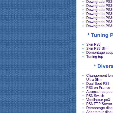
Downgrade PS3 
Downgrade PS3 
Downgrade PS3 
Downgrade PS3 
Downgrade PS3 
Downgrade PS3 
Downgrade PS3 
* Tuning 
Skin PS3
Skin PS3 Slim
Démontage coqu
Tuning top
* Diver
Changement lent
Ultra Slim
Dual Boot PS3
PS3 en France
Accessoires pou
PS3 Switch
Ventilateur ps3
PS3 FTP Server
Démontage disq
Adaptateur disq