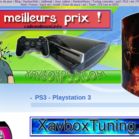
s de jeux
|
Blog
|
XavboxGirls
|
Jailbreak
|
Jeux vidéos
|
XavboxNews
|
Tuning consoles
|
ps4
|
Ps2
|
wii
|
P
Noel
|
Forum
|
hack wii
|
modif
|
Pose de puce
|
wii
|
Team
|
DS Lite et NDS
PS3 - Playstation 3