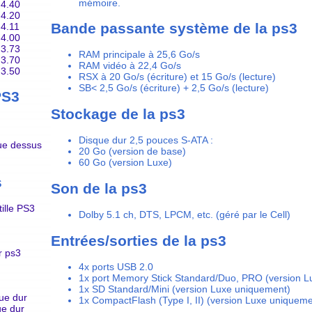
mémoire.
4.40
4.20
Bande passante système de la ps3
4.11
4.00
3.73
RAM principale à 25,6 Go/s
3.70
RAM vidéo à 22,4 Go/s
3.50
RSX à 20 Go/s (écriture) et 15 Go/s (lecture)
SB< 2,5 Go/s (écriture) + 2,5 Go/s (lecture)
PS3
Stockage de la ps3
Disque dur 2,5 pouces S-ATA :
e dessus
20 Go (version de base)
60 Go (version Luxe)
s
Son de la ps3
ille PS3
Dolby 5.1 ch, DTS, LPCM, etc. (géré par le Cell)
Entrées/sorties de la ps3
r ps3
4x ports USB 2.0
1x port Memory Stick Standard/Duo, PRO (version 
1x SD Standard/Mini (version Luxe uniquement)
ue dur
1x CompactFlash (Type I, II) (version Luxe uniqueme
ue dur