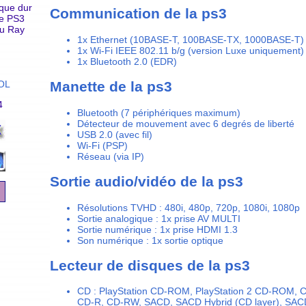
que dur
Communication de la ps3
ge PS3
lu Ray
1x Ethernet (10BASE-T, 100BASE-TX, 1000BASE-T)
1x Wi-Fi IEEE 802.11 b/g (version Luxe uniquement)
1x Bluetooth 2.0 (EDR)
OL
Manette de la ps3
4
Bluetooth (7 périphériques maximum)
Détecteur de mouvement avec 6 degrés de liberté
USB 2.0 (avec fil)
Wi-Fi (PSP)
Réseau (via IP)
Sortie audio/vidéo de la ps3
Résolutions TVHD : 480i, 480p, 720p, 1080i, 1080p
Sortie analogique : 1x prise AV MULTI
Sortie numérique : 1x prise HDMI 1.3
Son numérique : 1x sortie optique
Lecteur de disques de la ps3
CD : PlayStation CD-ROM, PlayStation 2 CD-ROM,
CD-R, CD-RW, SACD, SACD Hybrid (CD layer), SACD