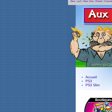
Xbox
|
ps3
|
Xbox One
|
Portail
|
Console
Accueil
PS3
PS3 Slim