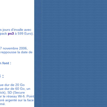
 jours d'invalle avec
 pack
ps3
à 599 Euro).
 17 novembre 2006,
y reppousse la date de
n font :
 :
que dur de 20 Go
que dur de 60 Go, un
ick), SD (Secure
 le réseau Wi-fi. Point
eré argenté sur la face
omé.