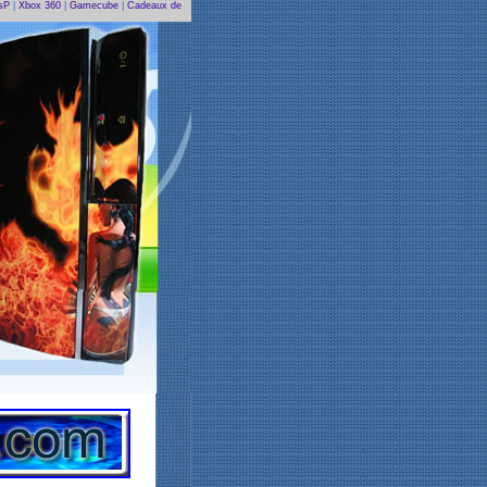
sP
|
Xbox 360
|
Gamecube
|
Cadeaux de