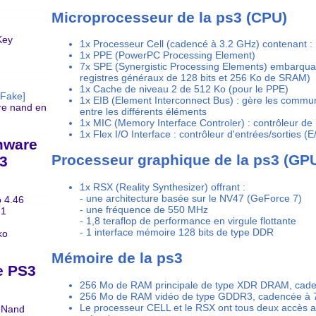
Microprocesseur de la ps3 (CPU)
Key
1x Processeur Cell (cadencé à 3.2 GHz) contenant :
1x PPE (PowerPC Processing Element)
7x SPE (Synergistic Processing Elements) embarqu
registres généraux de 128 bits et 256 Ko de SRAM)
1x Cache de niveau 2 de 512 Ko (pour le PPE)
Fake]
1x EIB (Element Interconnect Bus) : gère les commun
e nand en
entre les différents éléments
1x MIC (Memory Interface Controler) : contrôleur d
1x Flex I/O Interface : contrôleur d'entrées/sorties (E
mware
Processeur graphique de la ps3 (GP
3
1x RSX (Reality Synthesizer) offrant :
- une architecture basée sur le NV47 (GeForce 7)
 4.46
- une fréquence de 550 MHz
21
- 1,8 teraflop de performance en virgule flottante
- 1 interface mémoire 128 bits de type DDR
ko
Mémoire de la ps3
e PS3
256 Mo de RAM principale de type XDR DRAM, cad
256 Mo de RAM vidéo de type GDDR3, cadencée à
Le processeur CELL et le RSX ont tous deux accès 
 Nand