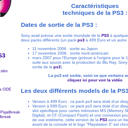
Caractéristiques
techniques de la PS3 :
Dates de sortie de la PS3 :
Sony avait prévue une sortie mondiale de la
PS3
à quelques
deux packs différents (un pack
ps3
à 499 Euro et un autre
11 novembre 2006 : sortie au Japon
17 novembre 2006 : sortie nord-américain
S3
mars 2007 pour l'Europe (prévue à l'origine pour le
suite aux soucis avec la production du Blu Ray, Son
sortie de la
ps3
)
slim
La ps3 est sortie, voici ce que certains e
cliquez ici pour voir la vidéo
ra ODE
Les deux différents models de la PS3
Version à 499 Euro : ce pack ps3 sera doté d'un dis
Version à 599 Euro : ce pack ps3 sera doté d'un dis
slot spécifique pour cartes mémoires MS (Memory St
 Psjailbreak
Digital), et CF (Compact Flash) et une connexion pour
ilbreak
de vue estétisme, cette version de la
PS3
aura un lis
avant de la console et le logo "Playstation 3" est chr