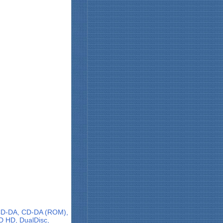
 CD-DA, CD-DA (ROM),
 HD, DualDisc,