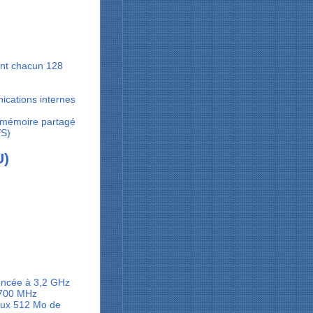
ant chacun 128
ications internes
e mémoire partagé
/S)
U)
encée à 3,2 GHz
 700 MHz
aux 512 Mo de